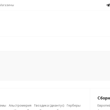
Магазины
Сборн
темы
Альстромерия
Гвоздика (диантус)
Герберы
Европей