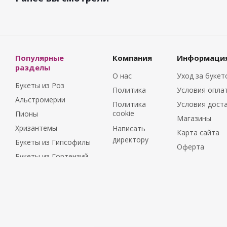
Популярные
Компания
Информаци
разделы
О нас
Уход за буке
Букеты из Роз
Политика
Условия опла
Альстромерии
Политика
Условия дост
cookie
Пионы
Магазины
Хризантемы
Написать
Карта сайта
директору
Букеты из Гипсофилы
Оферта
Букеты из Гортензий
Букеты из Ирисов
Букеты из Лилий
Букеты из
Подсолнухов
Букеты из Эустом