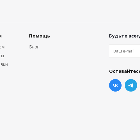
я
Помощь
Будьте всегд
том
Блог
ты
авки
Оставайтесь