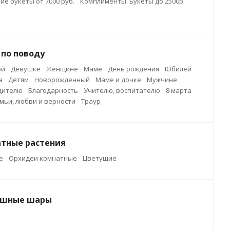
ие букеты от 7000 руб.
Комплименты. Букеты до 2500р
 по поводу
ой
Девушке
Женщине
Маме
День рождения
Юбилей
а
Детям
Новорожденный
Маме и дочке
Мужчине
дителю
Благодарность
Учителю, воспитателю
8 марта
мьи, любви и верности
Траур
тные растения
е
Орхидеи комнатные
Цветущие
ушные шары