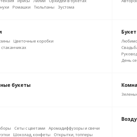
ртензия
Ирисы
Лилии
Орхидеи в букетах
Авторск
нухи
Ромашки
Тюльпаны
Эустома
и
Букет
рзины
Цветочные коробки
Любим
 стаканчиках
Свадьб
Руково
День се
ные букеты
Комна
Зелены
Возд
аборы
Сеты с цветами
Аромадиффузоры и свечи
уэтки
Шоколад, конфеты
Открытки, топперы