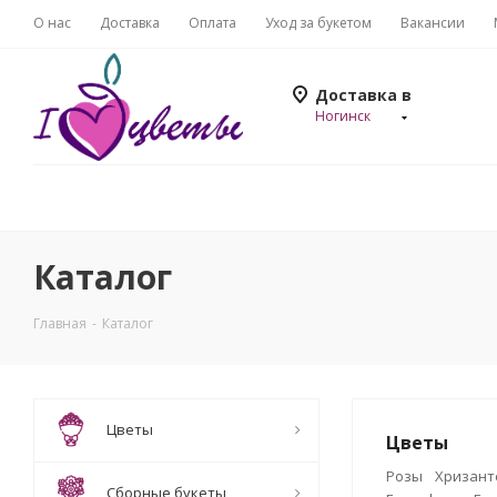
О нас
Доставка
Оплата
Уход за букетом
Вакансии
Доставка в
Ногинск
Каталог
Главная
-
Каталог
Цветы
Цветы
Розы
Хризан
Сборные букеты