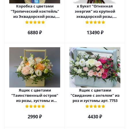
Коробка с цветами
х Букет "Огненная
"Тропический коктейль"
энергия" из крупной
из Эквадорской розы,
эквадорской розы,
эустомы, альстромерии
гиперикума и гермини.
арт. 22456
арт. 7628
6880 ₽
13490 ₽
Ящик с цветами
Ящик с цветами
"Таинственный остров"
"Свидание с ангелом" из
из розы, эустомы и
роз и эустомы арт. 7753
диантуса арт. 7754
2990 ₽
4430 ₽