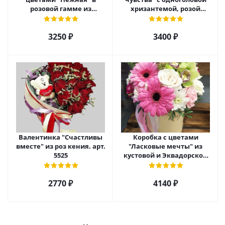
розовой гамме из
хризантемой, розой
кустовой хризантемы,
Эквадор и альстромерией
розы, эустомы арт. 5514
арт. 5510
3250 ₽
3400 ₽
Валентинка "Счастливы
Коробка с цветами
вместе" из роз кения. арт.
"Ласковые мечты" из
5525
кустовой и Эквадорской
розы, орхидеи и гербер
арт. 27796
2770 ₽
4140 ₽