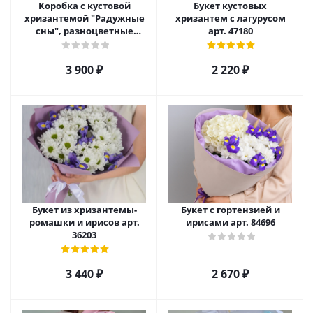
Коробка с кустовой
Букет кустовых
хризантемой "Радужные
хризантем с лагурусом
сны", разноцветные
арт. 47180
№22457
3 900
₽
2 220
₽
Букет из хризантемы-
Букет с гортензией и
ромашки и ирисов арт.
ирисами арт. 84696
36203
3 440
₽
2 670
₽