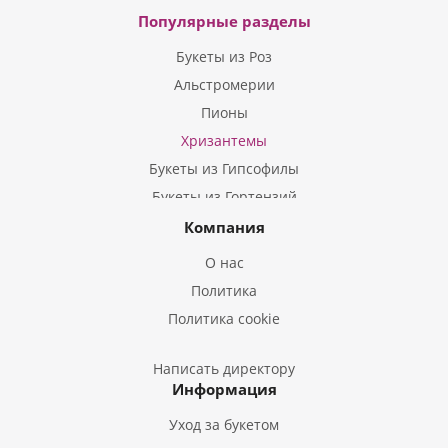
Популярные разделы
Букеты из Роз
Альстромерии
Пионы
Хризантемы
Букеты из Гипсофилы
Букеты из Гортензий
Букеты из Ирисов
Компания
Букеты из Лилий
О нас
Букеты из Подсолнухов
Политика
Букеты из Эустом
Политика cookie
Букеты из Пион
Букеты из Гладиолусов
Написать директору
Информация
Букеты из Тюльпанов
Уход за букетом