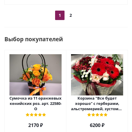
1
2
Выбор покупателей
Сумочка из 11 оранжевых
Корзина "Все будет
кенийских роз. арт. 22580-
хорошо" с герберами,
О
альстромерией, эустомой
и хризантемой арт. 22461
2170 ₽
6200 ₽