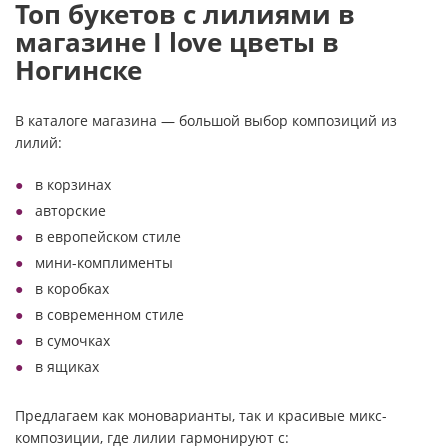
Топ букетов с лилиями в
магазине I love цветы в
Ногинске
В каталоге магазина — большой выбор композиций из
лилий:
в корзинах
авторские
в европейском стиле
мини-комплименты
в коробках
в современном стиле
в сумочках
в ящиках
Предлагаем как моноварианты, так и красивые микс-
композиции, где лилии гармонируют с: