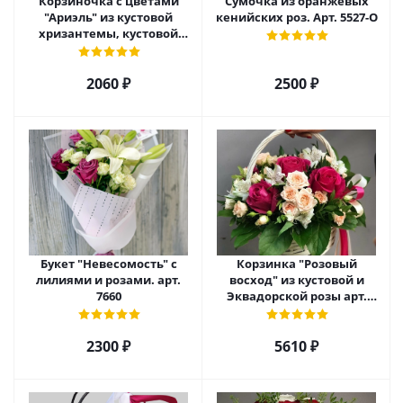
Корзиночка с цветами
Сумочка из оранжевых
"Ариэль" из кустовой
кенийских роз. Арт. 5527-О
хризантемы, кустовой
розы и альстромерии арт.
6975
2060 ₽
2500 ₽
Букет "Невесомость" с
Корзинка "Розовый
лилиями и розами. арт.
восход" из кустовой и
7660
Эквадорской розы арт.
5520
2300 ₽
5610 ₽