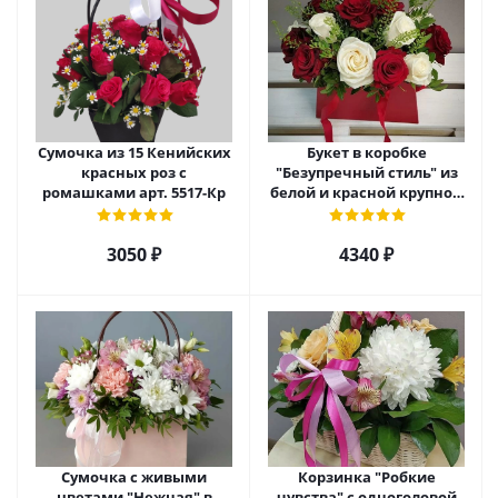
Сумочка из 15 Кенийских
Букет в коробке
красных роз с
"Безупречный стиль" из
ромашками арт. 5517-Кр
белой и красной крупной
розы Эквадор. арт. 5515
3050 ₽
4340 ₽
Сумочка с живыми
Корзинка "Робкие
цветами "Нежная" в
чувства" с одноголовой