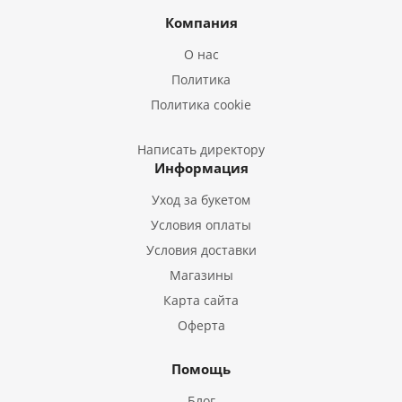
Букеты из Ирисов
Компания
Букеты из Лилий
О нас
Букеты из Подсолнухов
Политика
Букеты из Эустом
Политика cookie
Букеты из Пион
Букеты из Гладиолусов
Написать директору
Информация
Букеты из Тюльпанов
Уход за букетом
Условия оплаты
Условия доставки
Магазины
Карта сайта
Оферта
Помощь
Блог