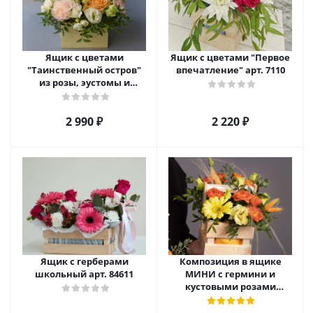
Ящик с цветами
Ящик с цветами "Первое
"Таинственный остров"
впечатление" арт. 7110
из розы, эустомы и
диантуса арт. 7754
2 990
₽
2 220
₽
Ящик с герберами
Композиция в ящике
школьный арт. 84611
МИНИ с гермини и
кустовыми розами
"Весеннее послание" арт.
47205