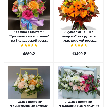
Коробка с цветами
х Букет "Огненная
"Тропический коктейль"
энергия" из крупной
из Эквадорской розы,
эквадорской розы,
эустомы, альстромерии
гиперикума и гермини.
арт. 22456
арт. 7628
6880 ₽
13490 ₽
Ящик с цветами
Ящик с цветами
"Таинственный остров"
"Свидание с ангелом" из