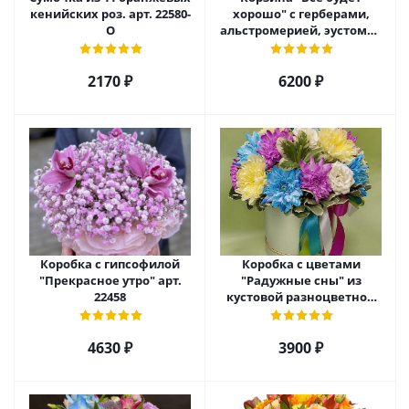
кенийских роз. арт. 22580-
хорошо" с герберами,
О
альстромерией, эустомой
и хризантемой арт. 22461
2170 ₽
6200 ₽
Коробка с гипсофилой
Коробка с цветами
"Прекрасное утро" арт.
"Радужные сны" из
22458
кустовой разноцветной
хризантемы арт. 22457
4630 ₽
3900 ₽