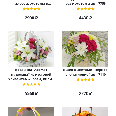
из розы, эустомы и
роз и эустомы арт. 7753
диантуса арт. 7754
2990 ₽
4430 ₽
Корзинка "Аромат
Ящик с цветами "Первое
надежды" из кустовой
впечатление" арт. 7110
хризантемы, розы, лилий
и эустомы. арт. 7751
5560 ₽
2220 ₽