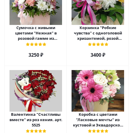
Сумочка с живыми
Корзинка "Робкие
цветами "Нежная" в
чувства" с одноголовой
розовой гамме из
хризантемой, розой
кустовой хризантемы,
Эквадор и альстромерией
розы, эустомы арт. 5514
арт. 5510
3250 ₽
3400 ₽
Валентинка "Счастливы
Коробка с цветами
вместе" из роз кения. арт.
"Ласковые мечты" из
5525
кустовой и Эквадорской
розы, орхидеи и гербер