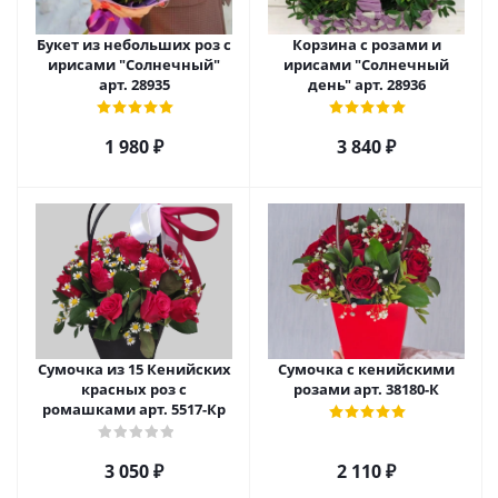
Букет из небольших роз с
Корзина с розами и
ирисами "Солнечный"
ирисами "Солнечный
арт. 28935
день" арт. 28936
1 980
₽
3 840
₽
Сумочка из 15 Кенийских
Сумочка с кенийскими
красных роз с
розами арт. 38180-К
ромашками арт. 5517-Кр
3 050
₽
2 110
₽