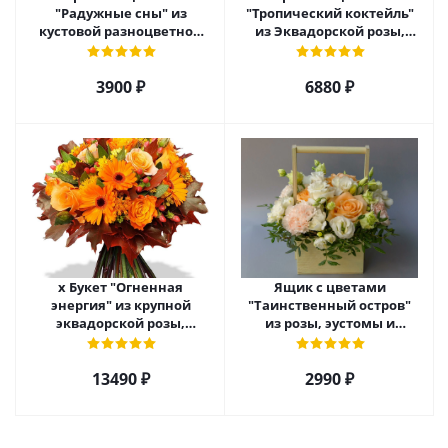
"Радужные сны" из
"Тропический коктейль"
кустовой разноцветной
из Эквадорской розы,
хризантемы арт. 22457
эустомы, альстромерии
арт. 22456
3900 ₽
6880 ₽
х Букет "Огненная
Ящик с цветами
энергия" из крупной
"Таинственный остров"
эквадорской розы,
из розы, эустомы и
гиперикума и гермини.
диантуса арт. 7754
арт. 7628
13490 ₽
2990 ₽