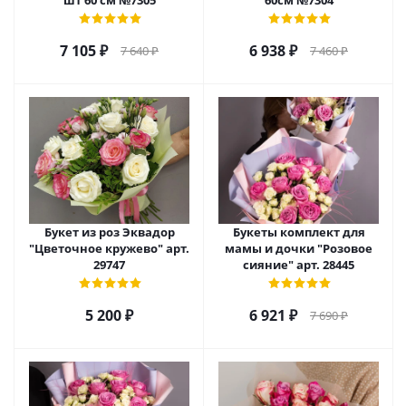
шт 60 см №7305
60см №7304
7 105
₽
6 938
₽
7 640
₽
7 460
₽
Букет из роз Эквадор
Букеты комплект для
"Цветочное кружево" арт.
мамы и дочки "Розовое
29747
сияние" арт. 28445
5 200
₽
6 921
₽
7 690
₽