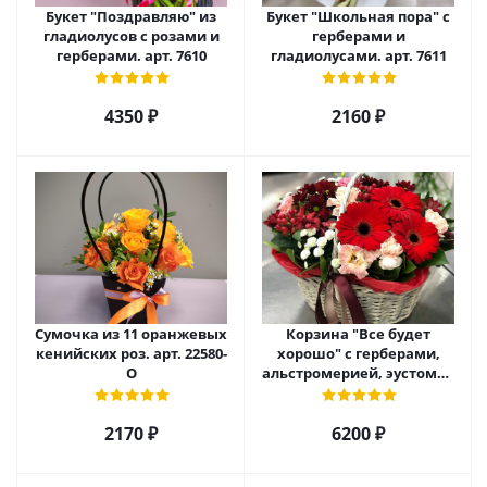
Букет "Поздравляю" из
Букет "Школьная пора" с
гладиолусов с розами и
герберами и
герберами. арт. 7610
гладиолусами. арт. 7611
4350 ₽
2160 ₽
Сумочка из 11 оранжевых
Корзина "Все будет
кенийских роз. арт. 22580-
хорошо" с герберами,
О
альстромерией, эустомой
и хризантемой арт. 22461
2170 ₽
6200 ₽