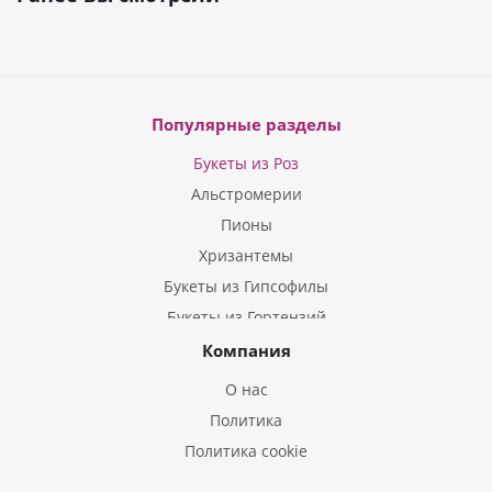
Популярные разделы
Букеты из Роз
Альстромерии
Пионы
Хризантемы
Букеты из Гипсофилы
Букеты из Гортензий
Букеты из Ирисов
Компания
Букеты из Лилий
О нас
Букеты из Подсолнухов
Политика
Букеты из Эустом
Политика cookie
Букеты из Пион