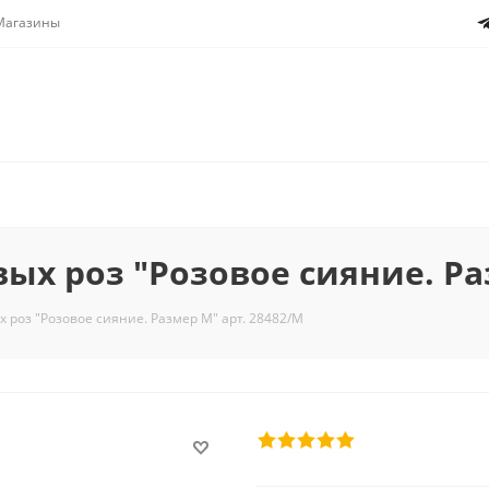
Магазины
вых роз "Розовое сияние. Ра
х роз "Розовое сияние. Размер M" арт. 28482/M