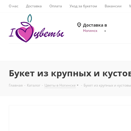
О нас
Доставка
Оплата
Уход за букетом
Вакансии
Доставка в
Ногинск
Букет из крупных и кусто
Главная
-
Каталог
-
Цветы в Ногинске
-
Букет из крупных и кустовы