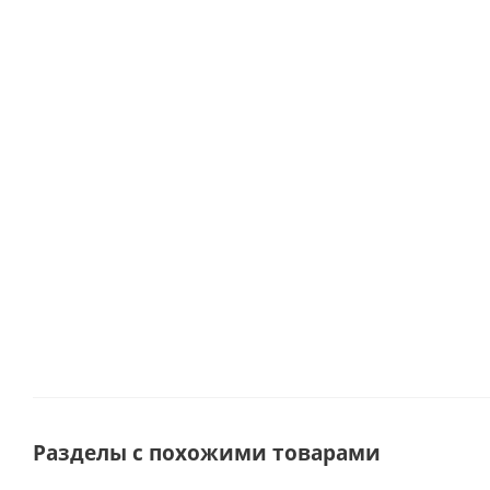
Зайка
Шар "С днем
Букет из
Букет из
Букет
сидячий с
рождения"
красных
51 Розы
белых
длинными
круглый с
и
40 см
роз из 5
ушками
розами 18"
розовых
№7308
шт
арт.94240
(48 см) арт.
кустовых
Эквадо
8144
роз арт.
60 см
Много
50401-КР
№7297
Под заказ
Достаточно
Много
Мног
Разделы с похожими товарами