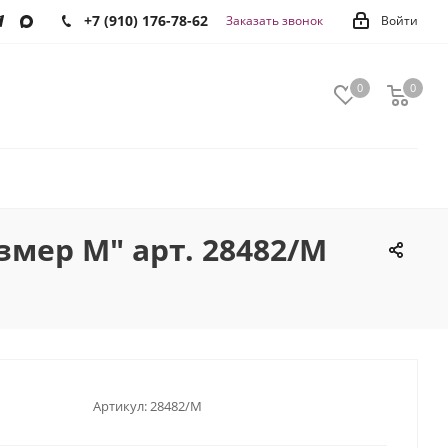
+7 (910) 176-78-62
Заказать звонок
Войти
0
0
0
змер M" арт. 28482/M
Артикул:
28482/M