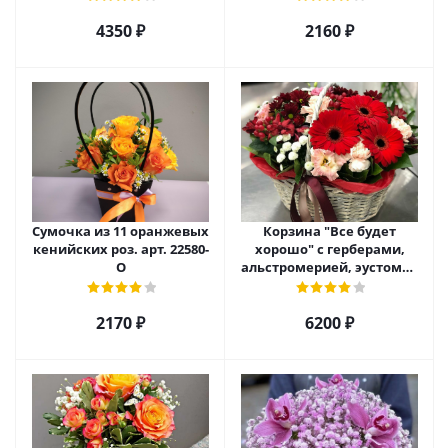
4350 ₽
2160 ₽
Сумочка из 11 оранжевых
Корзина "Все будет
кенийских роз. арт. 22580-
хорошо" с герберами,
О
альстромерией, эустомой
и хризантемой арт. 22461
2170 ₽
6200 ₽