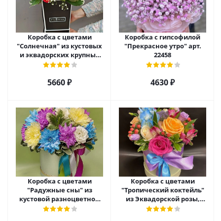
Коробка с цветами
Коробка с гипсофилой
"Солнечная" из кустовых
"Прекрасное утро" арт.
и эквадорских крупных
22458
роз с гипсофилой арт.
22459
5660 ₽
4630 ₽
Коробка с цветами
Коробка с цветами
"Радужные сны" из
"Тропический коктейль"
кустовой разноцветной
из Эквадорской розы,
хризантемы арт. 22457
эустомы, альстромерии
арт. 22456