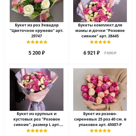
Букет из роз Эквадор
Букеты комплект для
"Цветочное кружево" арт.
мамы и дочки "Розовое
29747
сияние" арт. 28445
5 200
₽
6 921
₽
7 690
₽
Букет из крупных и
Букет из розово-
кустовых роз "Розовое
сиреневых 25 роз 40 см. в
сияние". размер L арт.
упаковке арт. 45007-Р
28483/L