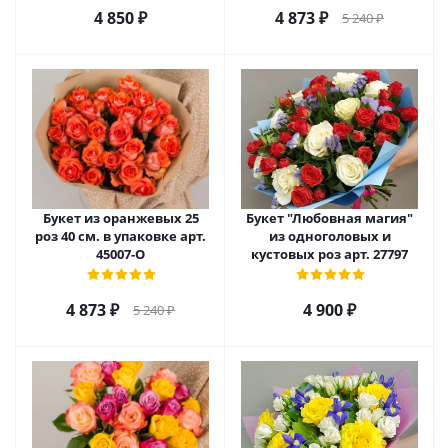
4 850
₽
4 873
₽
5 240
₽
Букет из оранжевых 25
Букет "Любовная магия"
роз 40 см. в упаковке арт.
из одноголовых и
45007-О
кустовых роз арт. 27797
4 873
₽
4 900
₽
5 240
₽