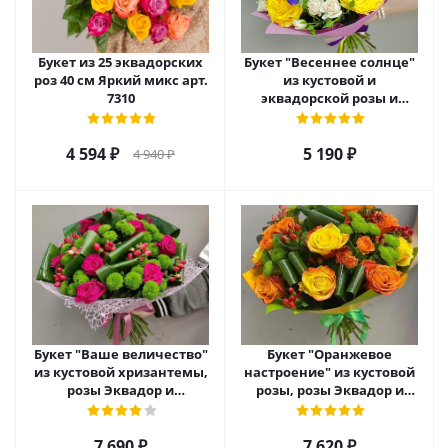
Букет из 25 эквадорских
Букет "Весеннее солнце"
роз 40 см Яркий микс арт.
из кустовой и
7310
эквадорской розы и
ирисов. арт. 28484
4 594
₽
5 190
₽
4 940
₽
Букет "Ваше величество"
Букет "Оранжевое
из кустовой хризантемы,
настроение" из кустовой
розы Эквадор и
розы, розы Эквадор и
гиперикума арт. 6976
гиперикума арт. 22523
7 690
₽
7 620
₽