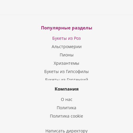
Популярные разделы
Букеты из Роз
Альстромерии
Пионы
Хризантемы
Букеты из Гипсофилы
Букеты из Гортензий
Букеты из Ирисов
Компания
Букеты из Лилий
О нас
Букеты из Подсолнухов
Политика
Букеты из Эустом
Политика cookie
Букеты из Пион
Букеты из Гладиолусов
Написать директору