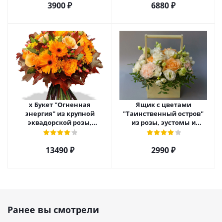
3900 ₽
6880 ₽
х Букет "Огненная
Ящик с цветами
энергия" из крупной
"Таинственный остров"
эквадорской розы,
из розы, эустомы и
гиперикума и гермини.
диантуса арт. 7754
арт. 7628
13490 ₽
2990 ₽
Ранее вы смотрели