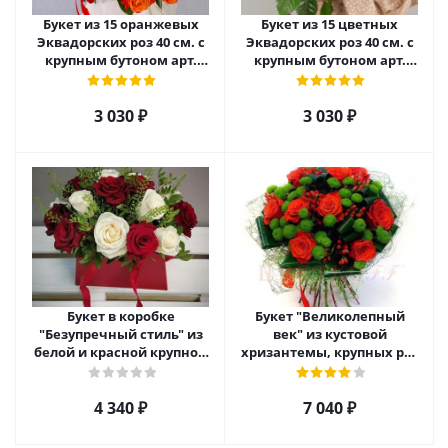
Букет из 15 оранжевых
Букет из 15 цветных
Эквадорских роз 40 см. с
Эквадорских роз 40 см. с
крупным бутоном арт.
крупным бутоном арт.
50564
50564
3 030
₽
3 030
₽
Букет в коробке
Букет "Великолепный
"Безупречный стиль" из
век" из кустовой
белой и красной крупной
хризантемы, крупных роз
розы Эквадор. арт. 5515
и альстромерии арт. 6977
4 340
₽
7 040
₽