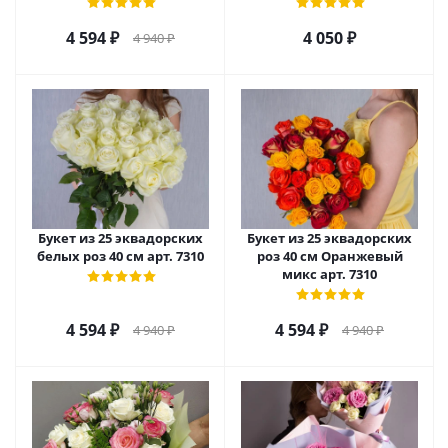
4 594
₽
4 050
₽
4 940
₽
Букет из 25 эквадорских
Букет из 25 эквадорских
белых роз 40 см арт. 7310
роз 40 см Оранжевый
микс арт. 7310
4 594
₽
4 594
₽
4 940
₽
4 940
₽