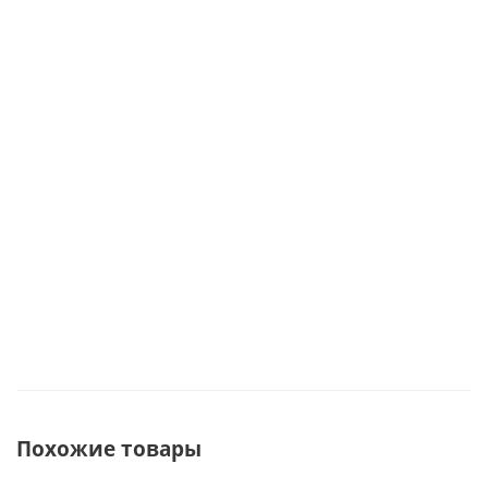
Мало
свечами,
мёд с
чай,
бомбочками
малиной,
конфеты,
для ванны,
полотенце,
варенье,
шоколадом
мыло,
полотенце
арт. 59823
вазочка с
арт. 59831
сухоцветами
арт. 59829
Под заказ
Под заказ
Под заказ
Похожие товары