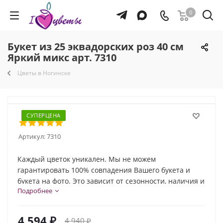
0
Букет из 25 эквадорских роз 40 см
Яркий микс арт. 7310
Цветы в Ногинске
СУПЕРЦЕНА
Артикул:
7310
Каждый цветок уникален. Мы не можем
гарантировать 100% совпадения Вашего букета и
букета на фото. Это зависит от сезонности, наличия и
Подробнее
природной индивидуальности каждого цветка. Но мы
обязательно сохраним общую композицию и
настроение букета!
4 594
₽
4 940
₽