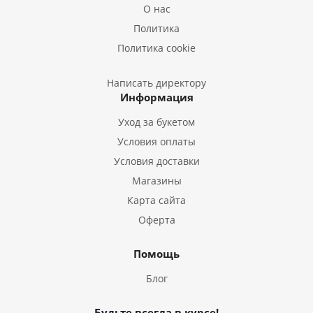
Букеты из Лилий
О нас
Букеты из Подсолнухов
Политика
Букеты из Эустом
Политика cookie
Букеты из Пион
Букеты из Гладиолусов
Написать директору
Информация
Букеты из Тюльпанов
Уход за букетом
Условия оплаты
Условия доставки
Магазины
Карта сайта
Оферта
Помощь
Блог
Будьте всегда в курсе!