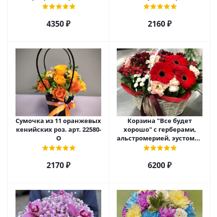
4350 ₽
2160 ₽
Сумочка из 11 оранжевых
Корзина "Все будет
кенийских роз. арт. 22580-
хорошо" с герберами,
О
альстромерией, эустомой
и хризантемой арт. 22461
2170 ₽
6200 ₽