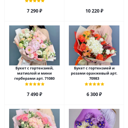
7 290
₽
10 220
₽
Букет с гортензией,
Букет с гортензией и
матиолой и мини
розами оранжевый арт.
герберами арт. 71080
70983
7 490
₽
6 300
₽