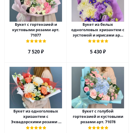
Букет с гортензией и
Букет из белых
кустовыми розами арт.
одноголовых хризантем с
71077
эустомой и ирисами арт.
52705
7 520
₽
5 430
₽
Букет из одноголовых
Букет с голубой
хризантем с
гортензией и кустовыми
Эквадорскими розами и
розами арт. 71078
матиолой арт. 70981