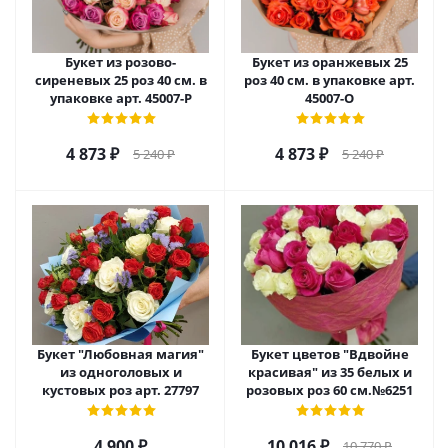
Букет из розово-
Букет из оранжевых 25
сиреневых 25 роз 40 см. в
роз 40 см. в упаковке арт.
упаковке арт. 45007-Р
45007-О
4 873
₽
4 873
₽
5 240
₽
5 240
₽
Букет "Любовная магия"
Букет цветов "Вдвойне
из одноголовых и
красивая" из 35 белых и
кустовых роз арт. 27797
розовых роз 60 см.№6251
4 900
₽
10 016
₽
10 770
₽