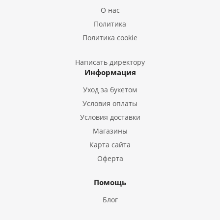
Букеты из Лилий
О нас
Букеты из Подсолнухов
Политика
Букеты из Эустом
Политика cookie
Букеты из Пион
Букеты из Гладиолусов
Написать директору
Информация
Букеты из Тюльпанов
Уход за букетом
Условия оплаты
Условия доставки
Магазины
Карта сайта
Оферта
Помощь
Блог