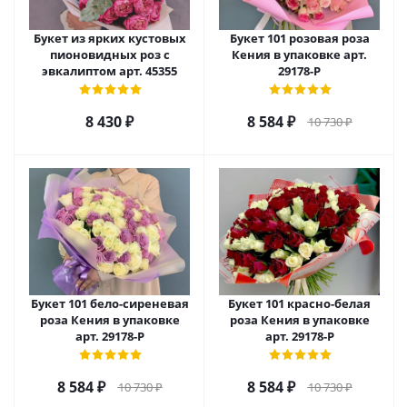
Букет из ярких кустовых
Букет 101 розовая роза
пионовидных роз с
Кения в упаковке арт.
эвкалиптом арт. 45355
29178-Р
8 430
₽
8 584
₽
10 730
₽
Букет 101 бело-сиреневая
Букет 101 красно-белая
роза Кения в упаковке
роза Кения в упаковке
арт. 29178-Р
арт. 29178-Р
8 584
₽
8 584
₽
10 730
₽
10 730
₽