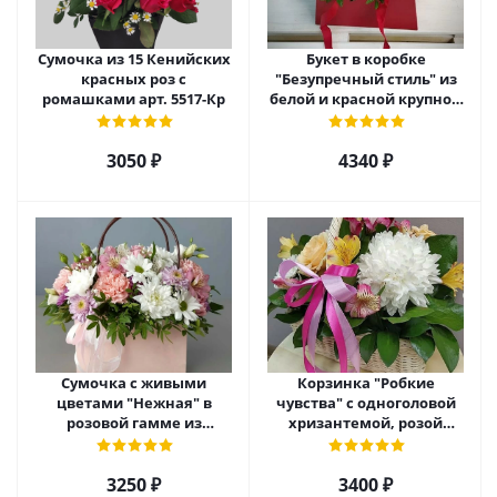
Сумочка из 15 Кенийских
Букет в коробке
красных роз с
"Безупречный стиль" из
ромашками арт. 5517-Кр
белой и красной крупной
розы Эквадор. арт. 5515
3050 ₽
4340 ₽
Сумочка с живыми
Корзинка "Робкие
цветами "Нежная" в
чувства" с одноголовой
розовой гамме из
хризантемой, розой
кустовой хризантемы,
Эквадор и альстромерией
розы, эустомы арт. 5514
арт. 5510
3250 ₽
3400 ₽