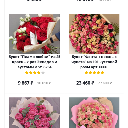
Букет "Пламя любви" из 25
Букет "Фонтан нежных
красных роз Эквадор и
чувств" из 101 кустовой
эустомы арт. 6254
розы арт. 6666.
9 867
₽
23 460
₽
10 610
₽
27 600
₽