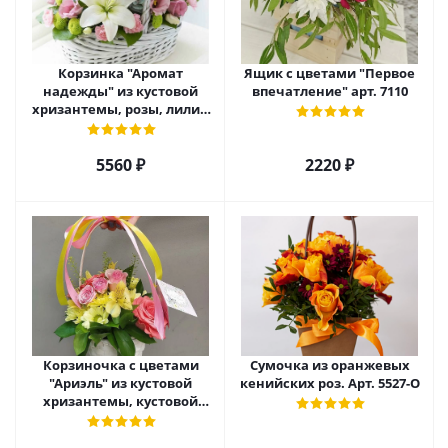
Корзинка "Аромат
Ящик с цветами "Первое
надежды" из кустовой
впечатление" арт. 7110
хризантемы, розы, лилий
и эустомы. арт. 7751
5560 ₽
2220 ₽
Корзиночка с цветами
Сумочка из оранжевых
"Ариэль" из кустовой
кенийских роз. Арт. 5527-О
хризантемы, кустовой
розы и альстромерии арт.
6975