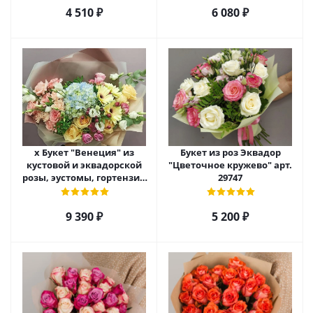
4 510
₽
6 080
₽
х Букет "Венеция" из
Букет из роз Эквадор
кустовой и эквадорской
"Цветочное кружево" арт.
розы, эустомы, гортензии
29747
и диантуса. 25400
9 390
₽
5 200
₽