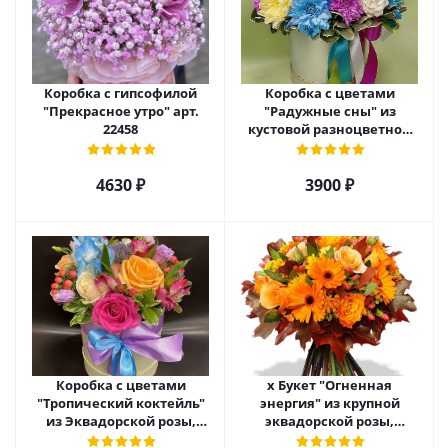
Коробка с гипсофилой
Коробка с цветами
"Прекрасное утро" арт.
"Радужные сны" из
22458
кустовой разноцветной
хризантемы арт. 22457
4630 ₽
3900 ₽
Коробка с цветами
х Букет "Огненная
"Тропический коктейль"
энергия" из крупной
из Эквадорской розы,
эквадорской розы,
эустомы, альстромерии
гиперикума и гермини.