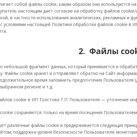
лагает собой файлы cookie, каким образом они используются н
патель настоящим дает согласие на обработку файлов cookie/фа
ой, в частности использования аналитических, рекламных и фун
 с условиями настоящей Политики обработки файлов cookie в И
йта.
2. Файлы coo
то небольшой фрагмент данных, который принимается и обраба
ту. Файлы cookie хранят и отправляют обратно на Сайт информ
одолжительное время запомнить предпочтения Пользователя (до
выбранном регионе и т.д.
айлов cookie в ИП Толстова Т.П. Пользователя — уточнение и
cookie сохраняются только на время посещения Пользователе
ует различные файлы cookie и придерживается следующих принц
йтом; поддержка уровня безопасности Пользователя; мониторин