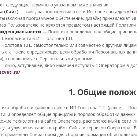
ют следующие термины в указанном ниже значении:
а (Сайт)
— сайт, расположенный в сети Интернет по адресу
htt
ы (включая программное обеспечение, дизайн) принадлежат ИП
рав Пользователю не является предметом настоящей Политики 
фиденциальности
— Политика определяющая общие принципы 
 безопасности в ИП Толстова Т.П.
 Толстова Т.П., самостоятельно или совместно с другими лица
ных, а также определяющее цели обработки Персональных данн
ии), совершаемые с Персональными данными.
— лицо, вступившее, либо намерен вступить с Оператором в д
ecveti.ru/
1. Общие полож
ка обработки файлов cookie в ИП Толстова Т.П. (далее — Пол
ти и определяет общие принципы и порядок обработки данных ф
хожие технологии на сайте Оператора, расположенный в сети И
луг и улучшения качества работ Сайта и сервисов Оператора. 
ть применены Оператором для сбора информации об использова