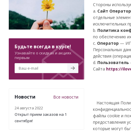
Стороны использу
a.
Сайт Оператор
отдельные элемент
исключительных п
b.
Политика кон
по обеспечению их
c.
Оператор
— ИП
Будьте всегда в курсе!
Персональных дан
Узнавайте о скидках и акциях
действия (операц
первым
d.
Пользователь
Сайта
https://ilov
Новости
Все новости
Настоящая Полити
24 августа 2022
конфиденциальнос
Открыт прием заказов на 1
файлы cookie и по
сентября!
предоставления ус
которые могут бы