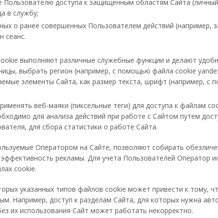
 Пользователю доступа к защищенным областям Сайта (личный 
да в службу;
ных о ранее совершенных Пользователем действий (например, 
ин сеанс.
ookie выполняют различные служебные функции и делают удобн
ницы, выбрать регион (например, с помощью файла cookie yande
аемые элементы Сайта, как размер текста, шрифт (например, с п
именять веб-маяки (пиксельные теги) для доступа к файлам co
бходимо для анализа действий при работе с Сайтом путем дост
вателя, для сбора статистики о работе Сайта.
ользуемые Оператором на Сайте, позволяют собирать обезлич
ь эффективность рекламы. Для учета Пользователей Оператор 
лах cookie.
рых указанных типов файлов cookie может привести к тому, ч
м. Например, доступ к разделам Сайта, для которых нужна авт
без их использования Сайт может работать некорректно.