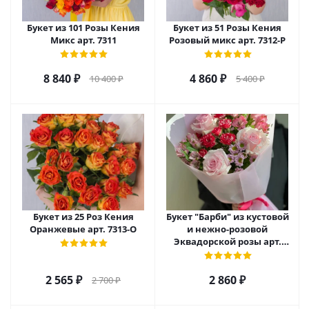
Букет из 101 Розы Кения
Букет из 51 Розы Кения
Микс арт. 7311
Розовый микс арт. 7312-Р
8 840
₽
4 860
₽
10 400
₽
5 400
₽
Букет из 25 Роз Кения
Букет "Барби" из кустовой
Оранжевые арт. 7313-О
и нежно-розовой
Эквадорской розы арт.
27790
2 565
₽
2 860
₽
2 700
₽