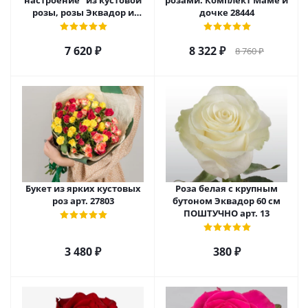
настроение" из кустовой
розами. Комплект Маме и
розы, розы Эквадор и
дочке 28444
гиперикума арт. 22523
7 620
₽
8 322
₽
8 760
₽
Букет из ярких кустовых
Роза белая с крупным
роз арт. 27803
бутоном Эквадор 60 см
ПОШТУЧНО арт. 13
3 480
₽
380
₽