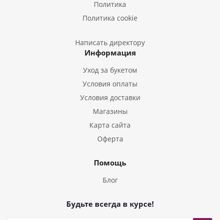
Политика
Букеты из Эустом
Политика cookie
Букеты из Пион
Букеты из Гладиолусов
Написать директору
Информация
Букеты из Тюльпанов
Уход за букетом
Условия оплаты
Условия доставки
Магазины
Карта сайта
Оферта
Помощь
Блог
Будьте всегда в курсе!