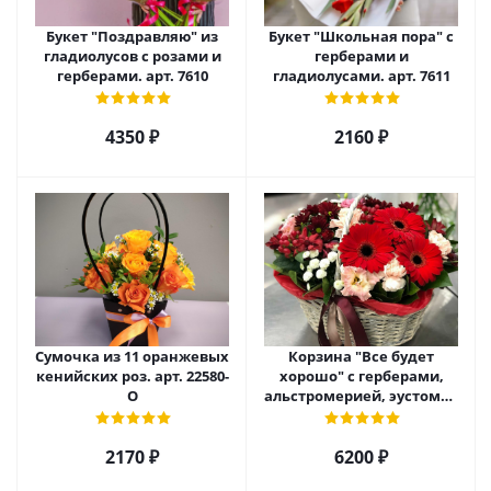
Букет "Поздравляю" из
Букет "Школьная пора" с
гладиолусов с розами и
герберами и
герберами. арт. 7610
гладиолусами. арт. 7611
4350 ₽
2160 ₽
Сумочка из 11 оранжевых
Корзина "Все будет
кенийских роз. арт. 22580-
хорошо" с герберами,
О
альстромерией, эустомой
и хризантемой арт. 22461
2170 ₽
6200 ₽