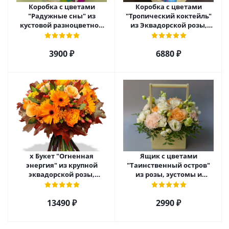
Коробка с цветами
Коробка с цветами
"Радужные сны" из
"Тропический коктейль"
кустовой разноцветной
из Эквадорской розы,
хризантемы арт. 22457
эустомы, альстромерии
арт. 22456
3900 ₽
6880 ₽
х Букет "Огненная
Ящик с цветами
энергия" из крупной
"Таинственный остров"
эквадорской розы,
из розы, эустомы и
гиперикума и гермини.
диантуса арт. 7754
арт. 7628
13490 ₽
2990 ₽