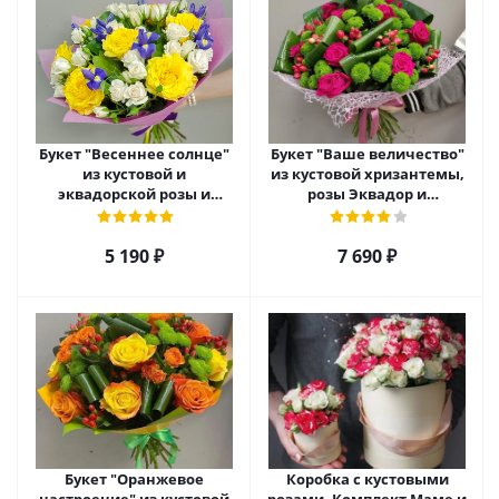
Букет "Весеннее солнце"
Букет "Ваше величество"
из кустовой и
из кустовой хризантемы,
эквадорской розы и
розы Эквадор и
ирисов. арт. 28484
гиперикума арт. 6976
5 190
₽
7 690
₽
Букет "Оранжевое
Коробка с кустовыми