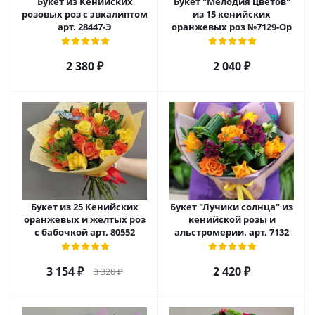
Букет из Кенийских
Букет "Мелодия цветов"
розовых роз с эвкалиптом
из 15 кенийских
арт. 28447-Э
оранжевых роз №7129-Ор
2 380
₽
2 040
₽
Букет из 25 Кенийских
Букет "Лучики солнца" из
оранжевых и желтых роз
кенийской розы и
с бабочкой арт. 80552
альстромерии. арт. 7132
3 154
₽
2 420
₽
3 320
₽