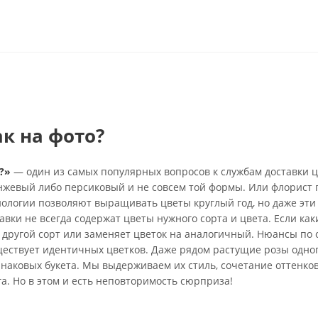
ак на фото?
?»
— один из самых популярных вопросов к службам доставки ц
анжевый либо персиковый и не совсем той формы. Или флорист 
нологии позволяют выращивать цветы круглый год, но даже эти
вки не всегда содержат цветы нужного сорта и цвета. Если каки
 другой сорт или заменяет цветок на аналогичный. Нюансы по 
ществует идентичных цветков. Даже рядом растущие розы одно
инаковых букета. Мы выдерживаем их стиль, сочетание оттенко
га. Но в этом и есть неповторимость сюрприза!