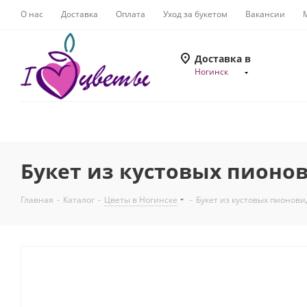
О нас
Доставка
Оплата
Уход за букетом
Вакансии
Доставка в
Ногинск
Букет из кустовых пионов
Главная
-
Каталог
-
Цветы в Ногинске
-
Букет из кустовых пионови