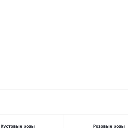
3
крупных роз и
роз
бутоном
Эквад
альстромерии
Эквадор
60 см.
гипери
Много
арт. 6977
60 см
арт.
арт. 2
го
арт.
36399
36401
Много
Мн
Много
Много
Кустовые розы
Розовые розы