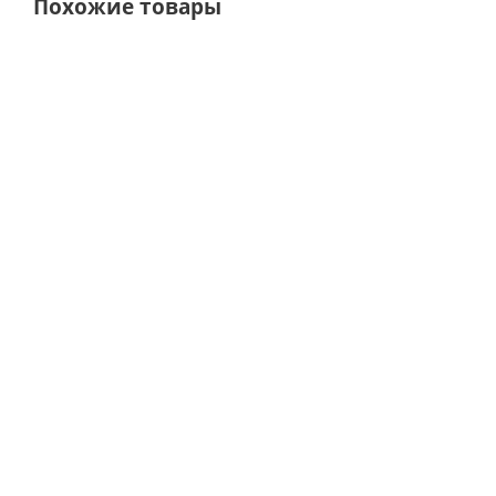
Похожие товары
Сумочка с
х Букет с
Букет из
Букет 
розовыми
гортензией,
кремовых
красн
розами Кения
розами и
кустовых
белы
и
альстромерией
пионовидных
кусто
альстромерией
арт. 66830
розовых роз
роз ар