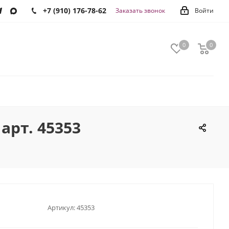
+7 (910) 176-78-62
Заказать звонок
Войти
0
0
0
арт. 45353
Артикул:
45353