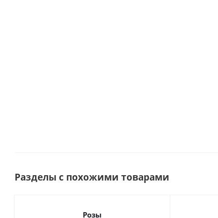
арт. 66996-Р
с эвкалиптом
2780
арт. 50416
Много
Много
Мно
Под заказ
Разделы с похожими товарами
Розы