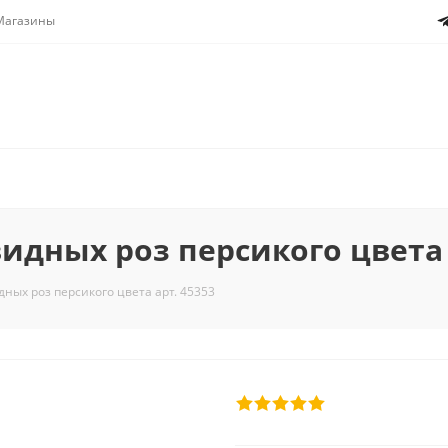
Магазины
идных роз персикого цвета 
дных роз персикого цвета арт. 45353