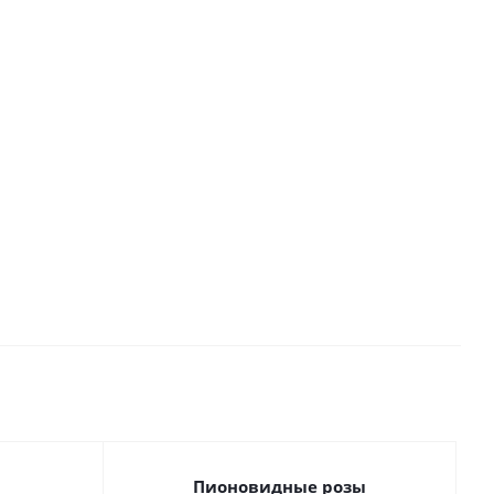
ор и
45004
цвета арт.
роз и
кума
47537
эустомы ар
Много
2523
45006
Под заказ
Под заказ
ого
Под зака
Пионовидные розы