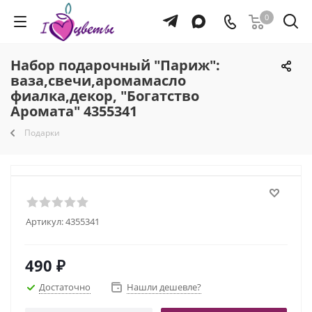
0
Набор подарочный "Париж":
ваза,свечи,аромамасло
фиалка,декор, "Богатство
Аромата" 4355341
Подарки
Артикул:
4355341
490
₽
Достаточно
Нашли дешевле?