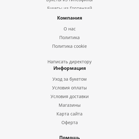
Букеты из Гортензий
Букеты из Ирисов
Компания
Букеты из Лилий
О нас
Букеты из Подсолнухов
Политика
Букеты из Эустом
Политика cookie
Букеты из Пион
Букеты из Гладиолусов
Написать директору
Информация
Букеты из Тюльпанов
Уход за букетом
Условия оплаты
Условия доставки
Магазины
Карта сайта
Оферта
Помощь