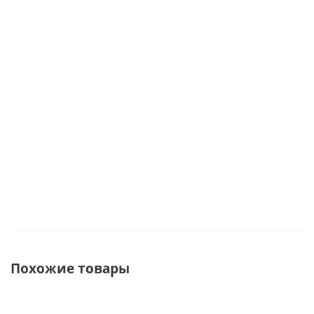
соль для
шоколад арт.
варенье,
ванны,
69425
прихватка,
Под зак
свеча 69388
полотенце
арт. 67451
Достаточно
Мало
Под заказ
Похожие товары