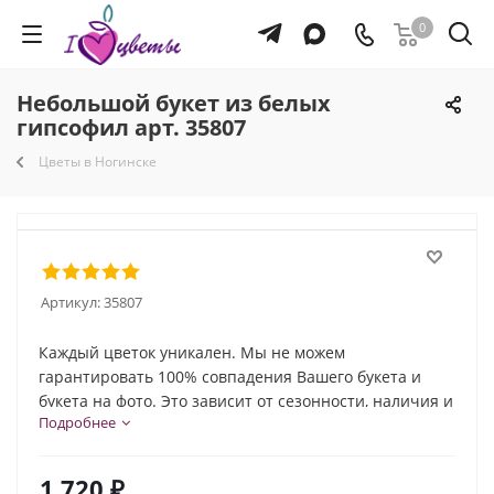
0
Небольшой букет из белых
гипсофил арт. 35807
Цветы в Ногинске
Артикул:
35807
Каждый цветок уникален. Мы не можем
гарантировать 100% совпадения Вашего букета и
букета на фото. Это зависит от сезонности, наличия и
Подробнее
природной индивидуальности каждого цветка. Но мы
обязательно сохраним общую композицию и
настроение букета!
1 720
₽