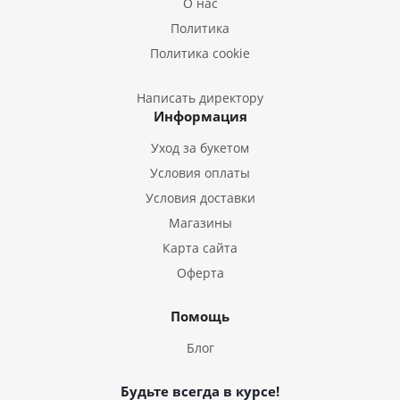
О нас
Букеты из Подсолнухов
Политика
Букеты из Эустом
Политика cookie
Букеты из Пион
Букеты из Гладиолусов
Написать директору
Информация
Букеты из Тюльпанов
Уход за букетом
Условия оплаты
Условия доставки
Магазины
Карта сайта
Оферта
Помощь
Блог
Будьте всегда в курсе!