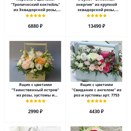
"Тропический коктейль"
энергия" из крупной
из Эквадорской розы,
эквадорской розы,
эустомы, альстромерии
гиперикума и гермини.
арт. 22456
арт. 7628
6880 ₽
13490 ₽
Ящик с цветами
Ящик с цветами
"Таинственный остров"
"Свидание с ангелом" из
из розы, эустомы и
роз и эустомы арт. 7753
диантуса арт. 7754
2990 ₽
4430 ₽