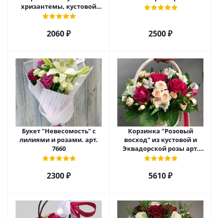
хризантемы, кустовой
розы и альстромерии арт.
6975
2060 ₽
2500 ₽
Букет "Невесомость" с
Корзинка "Розовый
лилиями и розами. арт.
восход" из кустовой и
7660
Эквадорской розы арт.
5520
2300 ₽
5610 ₽