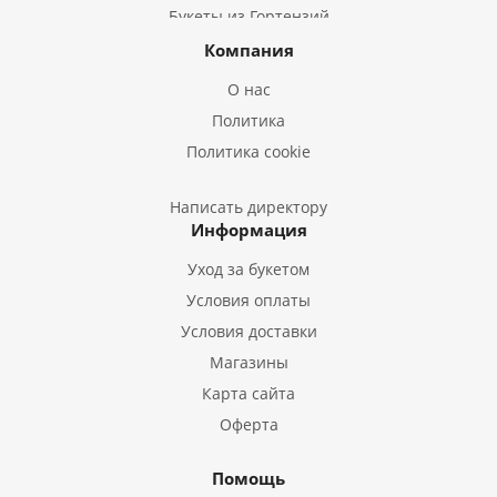
Букеты из Гортензий
Букеты из Ирисов
Компания
Букеты из Лилий
О нас
Букеты из Подсолнухов
Политика
Букеты из Эустом
Политика cookie
Букеты из Пион
Букеты из Гладиолусов
Написать директору
Информация
Букеты из Тюльпанов
Уход за букетом
Условия оплаты
Условия доставки
Магазины
Карта сайта
Оферта
Помощь