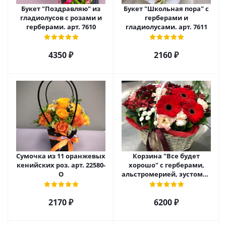
Букет "Поздравляю" из
Букет "Школьная пора" с
гладиолусов с розами и
герберами и
герберами. арт. 7610
гладиолусами. арт. 7611
4350 ₽
2160 ₽
Сумочка из 11 оранжевых
Корзина "Все будет
кенийских роз. арт. 22580-
хорошо" с герберами,
О
альстромерией, эустомой
и хризантемой арт. 22461
2170 ₽
6200 ₽