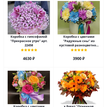
Коробка с гипсофилой
Коробка с цветами
"Прекрасное утро" арт.
"Радужные сны" из
22458
кустовой разноцветной
хризантемы арт. 22457
4630 ₽
3900 ₽
Коробка с цветами
х Букет "Огненная