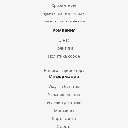
Хризантемы
Букеты из Гипсофилы
Букеты из Гортензий
Букеты из Ирисов
Компания
Букеты из Лилий
О нас
Букеты из Подсолнухов
Политика
Букеты из Эустом
Политика cookie
Букеты из Пион
Букеты из Гладиолусов
Написать директору
Информация
Букеты из Тюльпанов
Уход за букетом
Условия оплаты
Условия доставки
Магазины
Карта сайта
Оферта