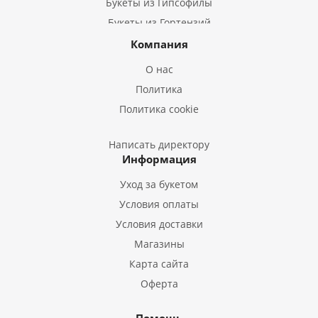
Букеты из Гипсофилы
Букеты из Гортензий
Букеты из Ирисов
Компания
Букеты из Лилий
О нас
Букеты из Подсолнухов
Политика
Букеты из Эустом
Политика cookie
Букеты из Пион
Букеты из Гладиолусов
Написать директору
Информация
Букеты из Тюльпанов
Уход за букетом
Условия оплаты
Условия доставки
Магазины
Карта сайта
Оферта