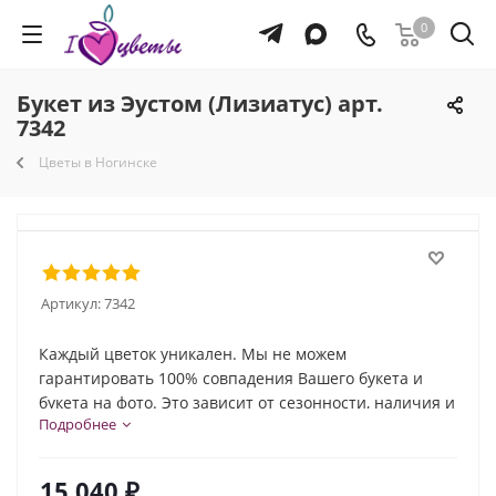
0
Букет из Эустом (Лизиатус) арт.
7342
Цветы в Ногинске
Артикул:
7342
Каждый цветок уникален. Мы не можем
гарантировать 100% совпадения Вашего букета и
букета на фото. Это зависит от сезонности, наличия и
Подробнее
природной индивидуальности каждого цветка. Но мы
обязательно сохраним общую композицию и
настроение букета!
15 040
₽