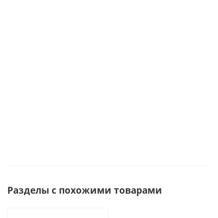
мечты"
соль для ванны,
бомбочки
аромасвечо
бомбочки и
свечи чайные,
для ванны,
аромамасл
соль для
мыло ручной
мыло,
солью и
ванны,
работы 69427
ангел,
бомбочка
свеча 69388
леденец
для ванны
69433
арт. 4500
Достаточно
Мало
Достаточно
Под зака
Разделы с похожими товарами