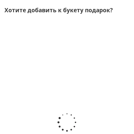
Хотите добавить к букету подарок?
Подарочный
Подарочный
Подарочный
Подарочн
бокс
набор "Уютный"
набор
набор "Утр
"Сочиняй
аромадиффузор,
"Люблю"
Париже" 