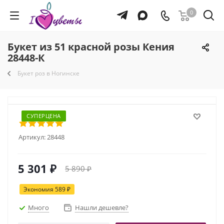
0
Букет из 51 красной розы Кения
28448-К
Букет роз в Ногинске
СУПЕРЦЕНА
Артикул:
28448
5 301
₽
5 890
₽
Экономия
589
₽
Много
Нашли дешевле?