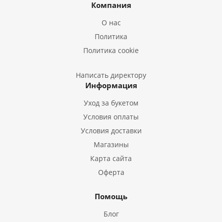
Букеты из Ирисов
Компания
Букеты из Лилий
О нас
Букеты из Подсолнухов
Политика
Букеты из Эустом
Политика cookie
Букеты из Пион
Букеты из Гладиолусов
Написать директору
Информация
Букеты из Тюльпанов
Уход за букетом
Условия оплаты
Условия доставки
Магазины
Карта сайта
Оферта
Помощь
Блог