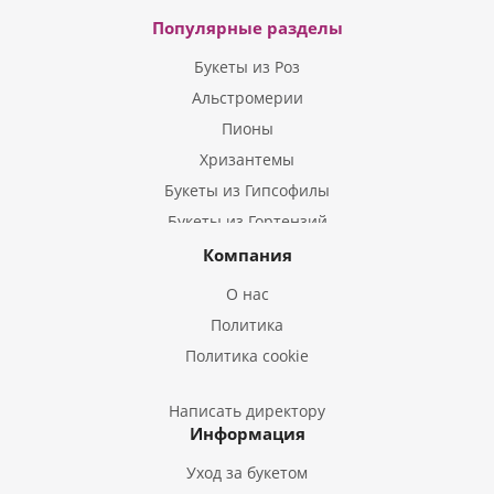
Популярные разделы
Букеты из Роз
Альстромерии
Пионы
Хризантемы
Букеты из Гипсофилы
Букеты из Гортензий
Букеты из Ирисов
Компания
Букеты из Лилий
О нас
Букеты из Подсолнухов
Политика
Букеты из Эустом
Политика cookie
Букеты из Пион
Букеты из Гладиолусов
Написать директору
Информация
Букеты из Тюльпанов
Уход за букетом