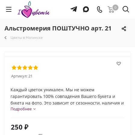
0
Альстромерия ПОШТУЧНО арт. 21
Цветы в Ногинске
Артикул:
21
Каждый цветок уникален. Мы не можем
гарантировать 100% совпадения Вашего букета и
букета на фото. Это зависит от сезонности, наличия и
Подробнее
природной индивидуальности каждого цветка. Но мы
обязательно сохраним общую композицию и
настроение букета!
250
₽