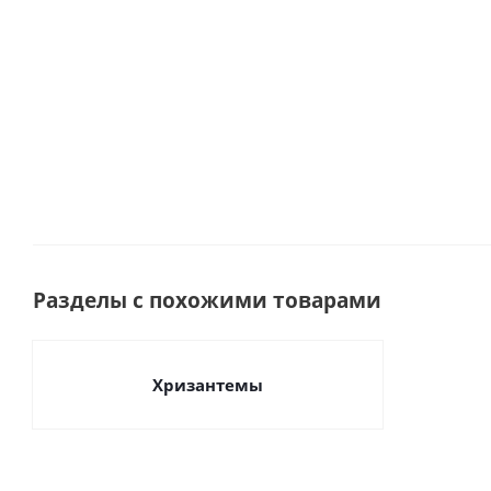
арт. 84572-Р
арт. 84572-Г
Много
Мног
Много
Много
Разделы с похожими товарами
Хризантемы