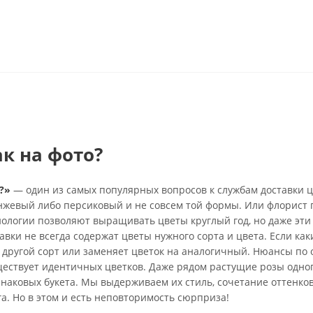
ак на фото?
?»
— один из самых популярных вопросов к службам доставки ц
анжевый либо персиковый и не совсем той формы. Или флорист 
нологии позволяют выращивать цветы круглый год, но даже эти
вки не всегда содержат цветы нужного сорта и цвета. Если каки
 другой сорт или заменяет цветок на аналогичный. Нюансы по 
ществует идентичных цветков. Даже рядом растущие розы одно
инаковых букета. Мы выдерживаем их стиль, сочетание оттенко
га. Но в этом и есть неповторимость сюрприза!