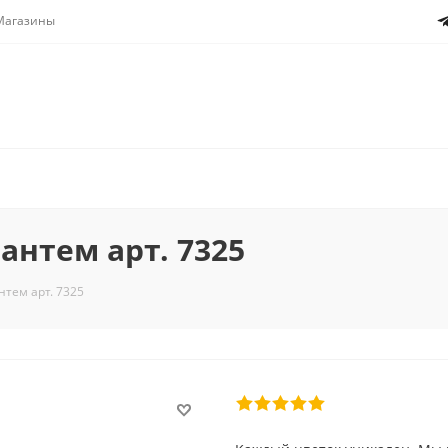
Магазины
антем арт. 7325
нтем арт. 7325