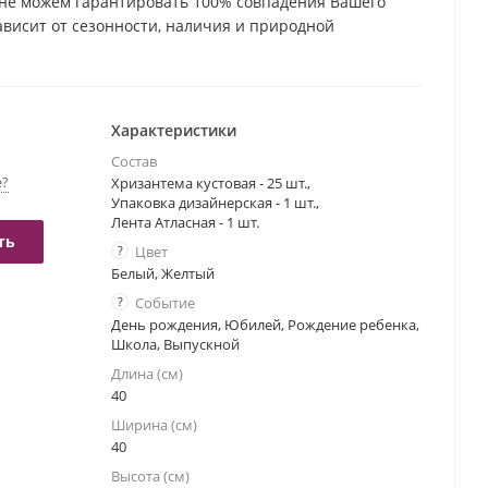
не можем гарантировать 100% совпадения Вашего
зависит от сезонности, наличия и природной
етка. Но мы обязательно сохраним общую композицию
Характеристики
Состав
е?
Хризантема кустовая - 25 шт.,
Упаковка дизайнерская - 1 шт.,
Лента Атласная - 1 шт.
ть
?
Цвет
Белый, Желтый
?
Событие
День рождения, Юбилей, Рождение ребенка,
Школа, Выпускной
Длина (см)
40
Ширина (см)
40
Высота (см)