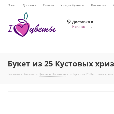
О нас
Доставка
Оплата
Уход за букетом
Вакансии
Доставка в
Ногинск
Букет из 25 Кустовых хриз
Главная
-
Каталог
-
Цветы в Ногинске
-
Букет из 25 Кустовых хриза