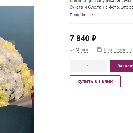
Каждый цветок уникален. Мы 
букета и букета на фото. Это 
индивидуальности каждого цв
Подробнее
и настроение букета!
7 840
₽
Много
Нашли дешевл
Заказа
Купить в 1 клик