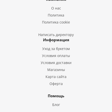
Букеты из Лилий
О нас
Букеты из Подсолнухов
Политика
Букеты из Эустом
Политика cookie
Букеты из Пион
Букеты из Гладиолусов
Написать директору
Информация
Букеты из Тюльпанов
Уход за букетом
Условия оплаты
Условия доставки
Магазины
Карта сайта
Оферта
Помощь
Блог