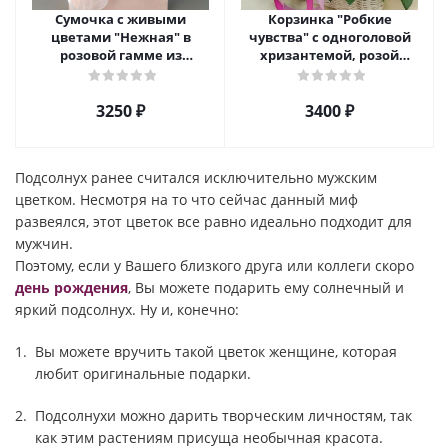
Сумочка с живыми
Корзинка "Робкие
цветами "Нежная" в
чувства" с одноголовой
розовой гамме из
хризантемой, розой
кустовой хризантемы,
Эквадор и альстромерией
розы, эустомы арт. 5514
арт. 5510
3250 ₽
3400 ₽
Подсолнух ранее считался исключительно мужским
цветком. Несмотря на то что сейчас данный миф
развеялся, этот цветок все равно идеально подходит для
мужчин.
Поэтому, если у Вашего близкого друга или коллеги скоро
день рождения
, Вы можете подарить ему солнечный и
яркий подсолнух. Ну и, конечно:
Вы можете вручить такой цветок женщине, которая
любит оригинальные подарки.
Подсолнухи можно дарить творческим личностям, так
как этим растениям присуща необычная красота.