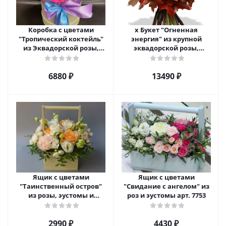
Коробка с цветами
х Букет "Огненная
"Тропический коктейль"
энергия" из крупной
из Эквадорской розы,
эквадорской розы,
эустомы, альстромерии
гиперикума и гермини.
арт. 22456
арт. 7628
6880 ₽
13490 ₽
Ящик с цветами
Ящик с цветами
"Таинственный остров"
"Свидание с ангелом" из
из розы, эустомы и
роз и эустомы арт. 7753
диантуса арт. 7754
2990 ₽
4430 ₽