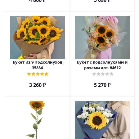
4 860
₽
5 090
₽
Букет из 9 Подсолнухов
Букет с подсолнухами и
35834
розами арт. 84612
3 260
₽
5 270
₽