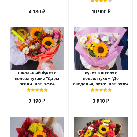
альстромерией и
подсолнухом арт. 6978
4 180
₽
10 900
₽
Школьный букет с
Букет в школу с
подсолнухами "Дары
подсолнухом "До
осени" арт. 37964
свиданья, лето!" арт. 38164
7 190
₽
3 910
₽