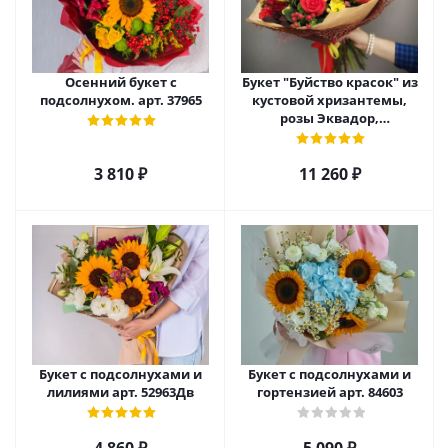
Осенний букет с
Букет "Буйство красок" из
подсолнухом. арт. 37965
кустовой хризантемы,
розы Эквадор,
гиперикума и подсолнуха
арт. 5531
3 810
₽
11 260
₽
Букет с подсолнухами и
Букет с подсолнухами и
лилиями арт. 52963Дв
гортензией арт. 84603