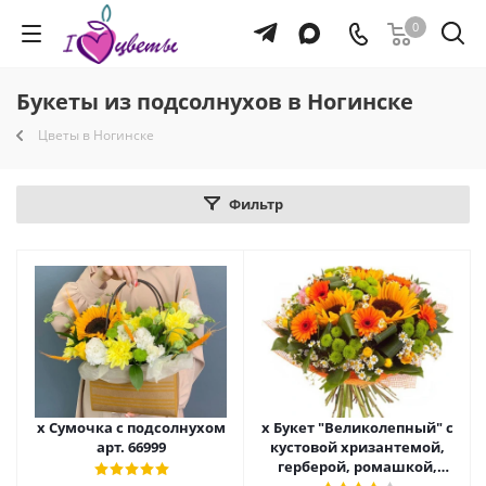
0
Букеты из подсолнухов в Ногинске
Цветы в Ногинске
Фильтр
х Сумочка с подсолнухом
х Букет "Великолепный" с
арт. 66999
кустовой хризантемой,
герберой, ромашкой,